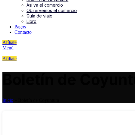
Así va el comercio
Observemos el comercio
Guía de viaje
Libro
Pagos
Contacto
Afíliate
Menú
Afíliate
Boletín de Coyunt
Inicio
»
Boletín de Coyuntura