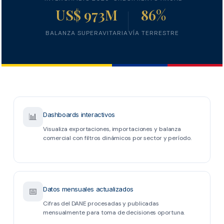
US$ 973M
86%
BALANZA SUPERAVITARIA
VÍA TERRESTRE
Dashboards interactivos
📊
Visualiza exportaciones, importaciones y balanza
comercial con filtros dinámicos por sector y período.
Datos mensuales actualizados
📅
Cifras del DANE procesadas y publicadas
mensualmente para toma de decisiones oportuna.