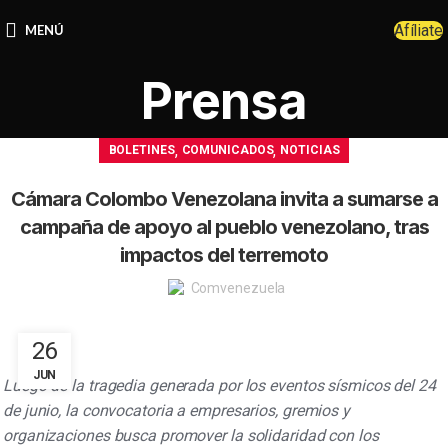
Afíliate
MENÚ
Prensa
,
,
BOLETINES
COMUNICADOS
NOTICIAS
Cámara Colombo Venezolana invita a sumarse a
campaña de apoyo al pueblo venezolano, tras
impactos del terremoto
Comvenezuela
26
JUN
Luego de la tragedia generada por los eventos sísmicos del 24
de junio, la convocatoria a empresarios, gremios y
organizaciones busca promover la solidaridad con los