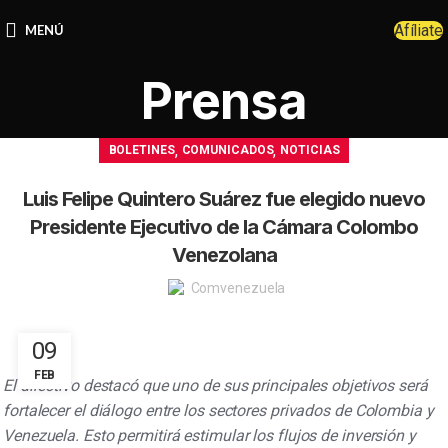
Afíliate
MENÚ
Prensa
,
,
BOLETINES
COMUNICADOS
NOTICIAS
Luis Felipe Quintero Suárez fue elegido nuevo
Presidente Ejecutivo de la Cámara Colombo
Venezolana
Comvenezuela
09
FEB
El directivo destacó que uno de sus principales objetivos será
fortalecer el diálogo entre los sectores privados de Colombia y
Venezuela. Esto permitirá estimular los flujos de inversión y