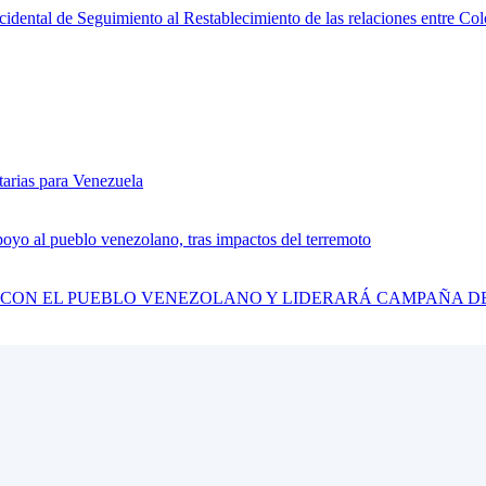
ccidental de Seguimiento al Restablecimiento de las relaciones entre C
tarias para Venezuela
yo al pueblo venezolano, tras impactos del terremoto
CON EL PUEBLO VENEZOLANO Y LIDERARÁ CAMPAÑA D