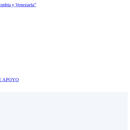
olombia y Venezuela”
E APOYO