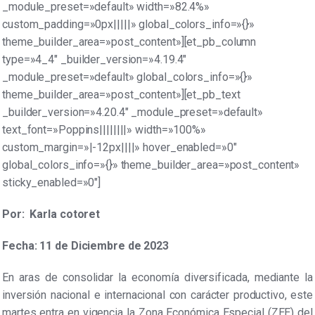
_module_preset=»default» width=»82.4%»
custom_padding=»0px|||||» global_colors_info=»{}»
theme_builder_area=»post_content»][et_pb_column
type=»4_4″ _builder_version=»4.19.4″
_module_preset=»default» global_colors_info=»{}»
theme_builder_area=»post_content»][et_pb_text
_builder_version=»4.20.4″ _module_preset=»default»
text_font=»Poppins||||||||» width=»100%»
custom_margin=»|-12px||||» hover_enabled=»0″
global_colors_info=»{}» theme_builder_area=»post_content»
sticky_enabled=»0″]
Por: Karla cotoret
Fecha: 11 de Diciembre de 2023
En aras de consolidar la economía diversificada, mediante la
inversión nacional e internacional con carácter productivo, este
martes entra en vigencia la Zona Económica Especial (ZEE) del