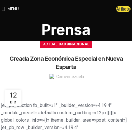
Afíliate
MENÚ
Prensa
ACTUALIDAD BINACIONAL
Creada Zona Económica Especial en Nueva
Esparta
Comvenezuela
12
DIC
[et_pb_section fb_built=»1″ _builder_version=»4.19.4″
_module_preset=»default» custom_padding=»12px|||||»
global_colors_info=»{}» theme_builder_area=»post_content»]
[et_pb_row _builder_version=»4.19.4″